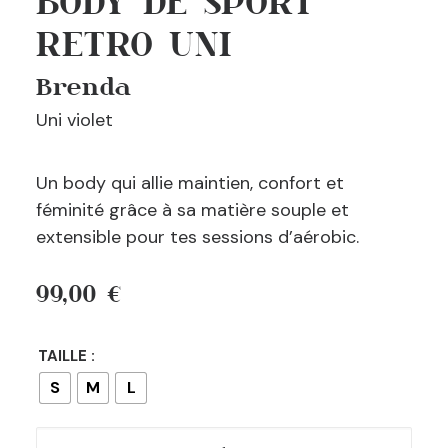
BODY DE SPORT
RETRO UNI
Brenda
Uni violet
Un body qui allie maintien, confort et
féminité grâce à sa matière souple et
extensible pour tes sessions d’aérobic.
99,00
€
TAILLE :
S
M
L
quantité