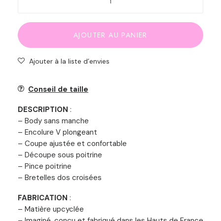
de
Body
de
AJOUTER AU PANIER
sport
retro
Ajouter à la liste d’envies
uni
Conseil de taille
DESCRIPTION
:
– Body sans manche
– Encolure V plongeant
– Coupe ajustée et confortable
– Découpe sous poitrine
– Pince poitrine
– Bretelles dos croisées
FABRICATION
:
– Matière upcyclée
– Imaginé, conçu et fabriqué dans les Hauts de France