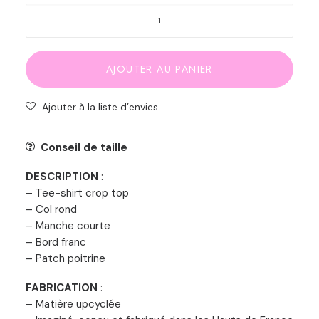
quantité
de
Tee-
shirt,
AJOUTER AU PANIER
crop
top
Ajouter à la liste d’envies
de
sport
Conseil de taille
uni
DESCRIPTION
:
en
– Tee-shirt crop top
coton
– Col rond
bio
– Manche courte
– Bord franc
– Patch poitrine
FABRICATION
:
– Matière upcyclée