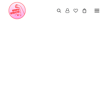
Leggings
Cyclistes
Body
Brassières
Crop tops
Accessoires
Lookbook 2023
Lookbook 2022
Manifeste
Qui suis-je ?
Nos engagements
Le juste prix