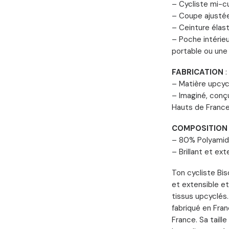
– Cycliste mi-c
– Coupe ajustée
– Ceinture élast
– Poche intérieu
portable ou une 
FABRICATION
:
– Matière upcyc
– Imaginé, conçu
Hauts de Franc
COMPOSITION
– 80% Polyamid
– Brillant et ext
Ton cycliste Bis
et extensible et 
tissus upcyclés.
fabriqué en Fran
France. Sa taill