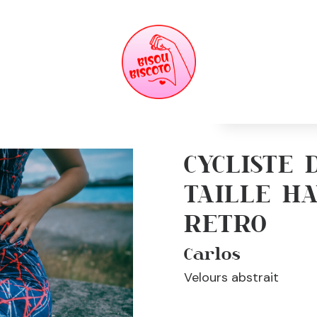
ABOUT BB
Manifeste
KBOOK
Qui suis-je ?
ook 2023
Nos engagements
ook 2022
Le juste prix
Guide des tailles
Entretien
CYCLISTE 
TAILLE H
RETRO
Carlos
Velours abstrait