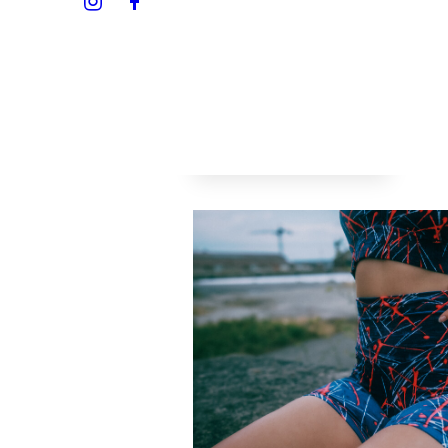
BOUTIQUE
Leggings
LOO
Cyclistes
Body
Lookb
Brassières
Lookb
Crop tops
Accessoires