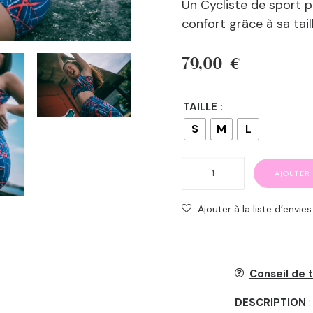
Un Cycliste de sport 
confort grâce à sa tail
79,00
€
TAILLE :
S
M
L
quantité
AJOUTER
de
Cycliste
Ajouter à la liste d’envies
de
sport
taille
haute
Conseil de t
imprimé
DESCRIPTION
:
retro