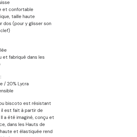
uisse
 et confortable
ique, taille haute
r dos (pour y glisser son
clef)
lée
 et fabriqué dans les
e
:
e / 20% Lycra
ensible
ou biscoto est résistant
il est fait à partir de
 Il a été imaginé, conçu et
ce, dans les Hauts de
e haute et élastiquée rend